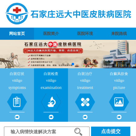
网站首页
医院简介
医院环境
来院路线
白斑症状
白斑检查
白斑治疗
白癜风饮食
vitiligo
vitiligo
vitiligo
vitiligo
symptoms
examination
treatment
picture
点击提交