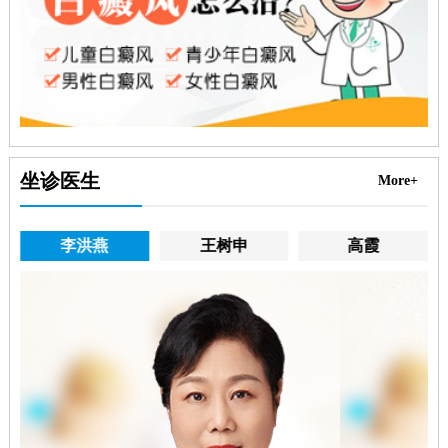
坐诊医生
More+
李洪燕
王树申
高霞