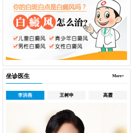
坐诊医生
More+
李洪燕
王树申
高霞