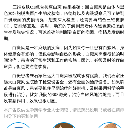
三维皮肤CT综合检查白斑 结果准确：因白癜风是由体内黑
色素细胞脱失而产生的皮肤病，伍德灯以及肉眼观察只可了解到
白斑表面的皮损情况，想要深入检查，还需要再结合三维皮肤
CT，它能够直观、实时、动态的了解到患者体内黑色素细胞的
生存及脱失情况，可以准确的判断到白斑的病因、病情及发病时
期。
白癜风是一种麻烦的疾病，因为如果你一旦患有白癜风，身
体健康会有影响，但也会影响自己的形象，白癜风需要很长的时
间治疗，患者的正常生活和工作的实施，因此，必须及时治疗白
癜风，但也要注意饮食。
白斑患者来石家庄远大白癜风医院就诊有优势。我们石家庄
远大白癜风医院除了检查设备全，还有全面的治疗设备。如果确
诊是白癜风，患者要抓住早期治疗的好时机，及时采用科学的手
段进行治疗。比如我院的308激光，治疗白癜风随治随走，而且
没有副作用，效果也很明显。
本广告仅供医学药学专业人士阅读，请按药品说明书或者在药师
指导下购买和使用