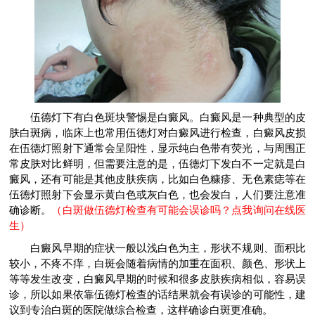
伍德灯下有白色斑块警惕是白癜风。白癜风是一种典型的皮
肤白斑病，临床上也常用伍德灯对白癜风进行检查，白癜风皮损
在伍德灯照射下通常会呈阳性，显示纯白色带有荧光，与周围正
常皮肤对比鲜明，但需要注意的是，伍德灯下发白不一定就是白
癜风，还有可能是其他皮肤疾病，比如白色糠疹、无色素痣等在
伍德灯照射下会显示黄白色或灰白色，也会发白，人们要注意准
确诊断。
（白斑做伍德灯检查有可能会误诊吗？点我询问在线医
生）
白癜风早期的症状一般以浅白色为主，形状不规则、面积比
较小，不疼不痒，白斑会随着病情的加重在面积、颜色、形状上
等等发生改变，白癜风早期的时候和很多皮肤疾病相似，容易误
诊，所以如果依靠伍德灯检查的话结果就会有误诊的可能性，建
议到专治白斑的医院做综合检查，这样确诊白斑更准确。