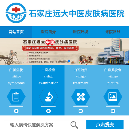
网站首页
医院简介
医院环境
来院路线
白斑症状
白斑检查
白斑治疗
白癜风饮食
vitiligo
vitiligo
vitiligo
vitiligo
symptoms
examination
treatment
picture
点击提交