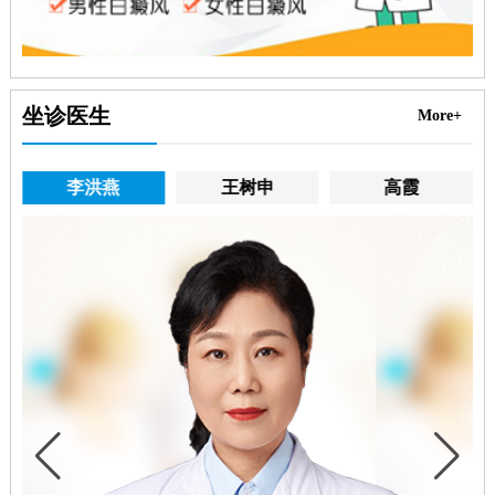
坐诊医生
More+
李洪燕
王树申
高霞