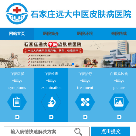
网站首页
医院简介
医院环境
来院路线
白斑症状
白斑检查
白斑治疗
白癜风饮食
vitiligo
vitiligo
vitiligo
vitiligo
symptoms
examination
treatment
picture
点击提交