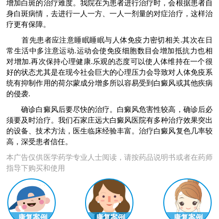
增加白斑的治疗难度。我院在为患者进行治疗时，会根据患者自
身白斑病情，去进行一人一方、一人一剂量的对症治疗，这样治
疗更有保障。
首先患者应注意睡眠睡眠与人体免疫力密切相关.其次在日
常生活中多注意运动.运动会使免疫细胞数目会增加抵抗力也相
对增加.再次保持心理健康.乐观的态度可以使人体维持在一个很
好的状态尤其是在现今社会巨大的心理压力会导致对人体免疫系
统有抑制作用的荷尔蒙成分增多所以容易受到白癜风或其他疾病
的侵袭.
确诊白癜风后要尽快的治疗。白癜风危害性较高，确诊后必
须要及时治疗。我们石家庄远大白癜风医院有多种治疗效果突出
的设备、技术方法，医生临床经验丰富。治疗白癜风复色几率较
高，深受患者信任。
本广告仅供医学药学专业人士阅读，请按药品说明书或者在药师
指导下购买和使用
康复案例
康复案例
康复案例