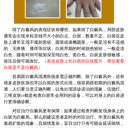
得了白癜风的表现症状有哪些。如果得了白癜风，局部皮肤
通常会出现米粒至钱币大小的白点、白斑，数量不定。白斑在皮
肤上通常呈现不规则形状、圆形或者椭圆形，一般是没有不适感
的，无疼痛、瘙痒等症状。白斑早期的时候脱色较轻，一般是淡
白色，随着时间可能加深至纯白色、瓷白色。白斑皮肤很敏感，
按压后很可能发红。
（发送皮肤上长白斑的症状图片，帮你看看
白斑是不是白癜风）
容易跟白癜风混淆疾病多需正确判断。除了白癜风外，还有
很多皮肤疾病也常以白斑的形式出现，很容易跟初期的白癜风混
淆，人们要注意正确判断，以免出现误诊误治的现象，伍德灯、
三维皮肤ct都是检查白斑常会用到的设备，可以对身上的白斑进
行更准确诊断。
对症治疗白癜风更有保障：如果通过检查判断发现身体上的
白斑为白癜风，那么则建议患者及时的对症治疗。毕竟白癜风有
着易扩散的现象，且病情复杂，盲目治疗只有可能会延误病情，