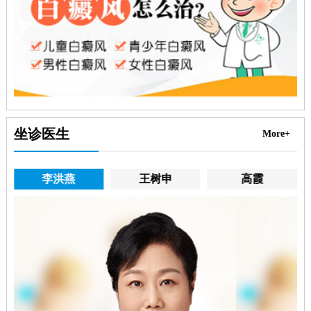
坐诊医生
More+
李洪燕
王树申
高霞