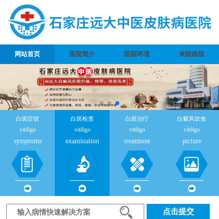
网站首页
医院简介
医院环境
来院路线
白斑症状
白斑检查
白斑治疗
白癜风饮食
vitiligo
vitiligo
vitiligo
vitiligo
symptoms
examination
treatment
picture
点击提交