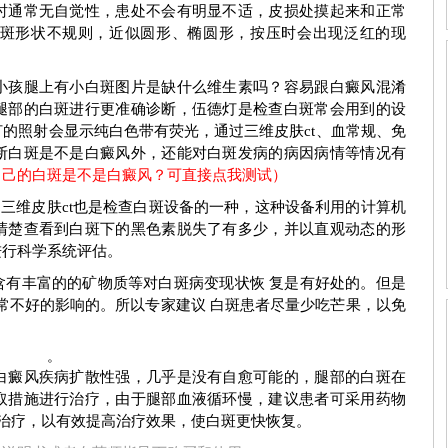
期症状图
白癜风早期症状图
时通常无自觉性，患处不会有明显不适，皮损处摸起来和正常
斑形状不规则，近似圆形、椭圆形，按压时会出现泛红的现
孩腿上有小白斑图片是缺什么维生素吗？容易跟白癜风混淆
腿部的白斑进行更准确诊断，伍德灯是检查白斑常会用到的设
的照射会显示纯白色带有荧光，通过三维皮肤ct、血常规、免
断白斑是不是白癜风外，还能对白斑发病的病因病情等情况有
自己的白斑是不是白癜风？可直接点我测试）
三维皮肤ct也是检查白斑设备的一种，这种设备利用的计算机
清楚查看到白斑下的黑色素脱失了有多少，并以直观动态的形
进行科学系统评估。
丰富的的矿物质等对白斑病变现状恢 复是有好处的。但是
常不好的影响的。所以专家建议 白斑患者尽量少吃芒果，以免
。
癜风疾病扩散性强，几乎是没有自愈可能的，腿部的白斑在
刘惠莉
王明峰
取措施进行治疗，由于腿部血液循环慢，建议患者可采用药物
合治疗，以有效提高治疗效果，使白斑更快恢复。