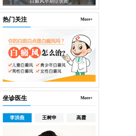
白癜风早期症状图
白癜
热门关注
More+
坐诊医生
More+
李洪燕
王树申
高霞