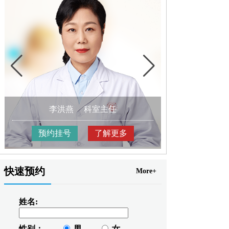
李洪燕
科室主任
王树
预约挂号
了解更多
预约挂
快速预约
More+
姓名:
性别：
男
女