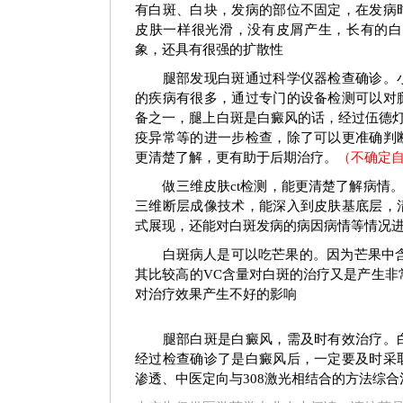
白癜风早期症状图
白癜风早
有白斑、白块，发病的部位不固定，在发病
皮肤一样很光滑，没有皮屑产生，长有的白
象，还具有很强的扩散性
腿部发现白斑通过科学仪器检查确诊。小
的疾病有很多，通过专门的设备检测可以对
备之一，腿上白斑是白癜风的话，经过伍德灯
疫异常等的进一步检查，除了可以更准确判
更清楚了解，更有助于后期治疗。
（不确定
做三维皮肤ct检测，能更清楚了解病情。
三维断层成像技术，能深入到皮肤基底层，
式展现，还能对白斑发病的病因病情等情况
白斑病人是可以吃芒果的。因为芒果中含有
其比较高的VC含量对白斑的治疗又是产生非
对治疗效果产生不好的影响
腿部白斑是白癜风，需及时有效治疗。白
经过检查确诊了是白癜风后，一定要及时采
渗透、中医定向与308激光相结合的方法综