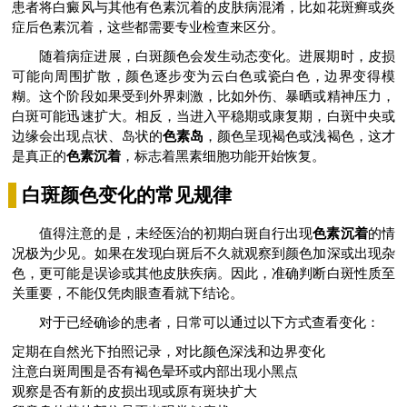
患者将白癜风与其他有色素沉着的皮肤病混淆，比如花斑癣或炎
症后色素沉着，这些都需要专业检查来区分。
随着病症进展，白斑颜色会发生动态变化。进展期时，皮损
可能向周围扩散，颜色逐步变为云白色或瓷白色，边界变得模
糊。这个阶段如果受到外界刺激，比如外伤、暴晒或精神压力，
白斑可能迅速扩大。相反，当进入平稳期或康复期，白斑中央或
边缘会出现点状、岛状的
色素岛
，颜色呈现褐色或浅褐色，这才
是真正的
色素沉着
，标志着黑素细胞功能开始恢复。
白斑颜色变化的常见规律
值得注意的是，未经医治的初期白斑自行出现
色素沉着
的情
况极为少见。如果在发现白斑后不久就观察到颜色加深或出现杂
色，更可能是误诊或其他皮肤疾病。因此，准确判断白斑性质至
关重要，不能仅凭肉眼查看就下结论。
对于已经确诊的患者，日常可以通过以下方式查看变化：
定期在自然光下拍照记录，对比颜色深浅和边界变化
注意白斑周围是否有褐色晕环或内部出现小黑点
观察是否有新的皮损出现或原有斑块扩大