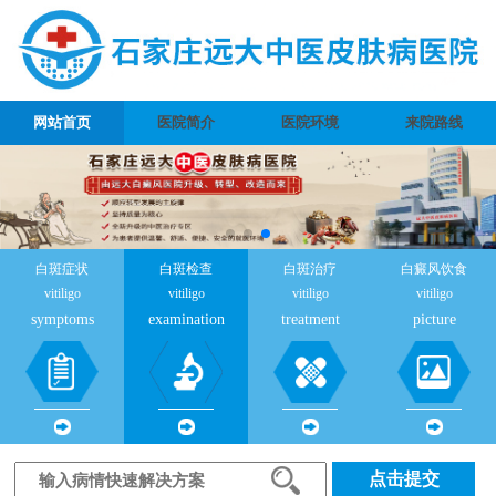
网站首页
医院简介
医院环境
来院路线
白斑症状
白斑检查
白斑治疗
白癜风饮食
vitiligo
vitiligo
vitiligo
vitiligo
symptoms
examination
treatment
picture
点击提交