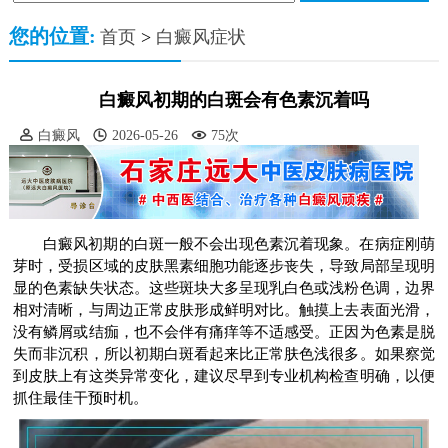
您的位置:
首页
>
白癜风症状
白癜风初期的白斑会有色素沉着吗
白癜风
2026-05-26
75次
白癜风初期的白斑一般不会出现色素沉着现象。在病症刚萌
芽时，受损区域的皮肤黑素细胞功能逐步丧失，导致局部呈现明
显的色素缺失状态。这些斑块大多呈现乳白色或浅粉色调，边界
相对清晰，与周边正常皮肤形成鲜明对比。触摸上去表面光滑，
没有鳞屑或结痂，也不会伴有痛痒等不适感受。正因为色素是脱
失而非沉积，所以初期白斑看起来比正常肤色浅很多。如果察觉
到皮肤上有这类异常变化，建议尽早到专业机构检查明确，以便
抓住最佳干预时机。