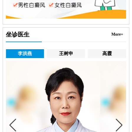
坐诊医生
More+
李洪燕
王树申
高霞