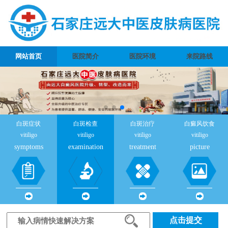
网站首页
医院简介
医院环境
来院路线
白斑症状
白斑检查
白斑治疗
白癜风饮食
vitiligo
vitiligo
vitiligo
vitiligo
symptoms
examination
treatment
picture
点击提交