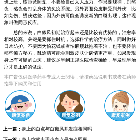
班上班，该睡觉睡觉，不要给自己太大压力。作息要规律，别熬
夜，熬夜会打乱身体的免疫系统。另外要避免皮肤受到外伤，比
如划伤、烫伤这些，因为外伤可能会诱发新的白斑出现，这种现
象叫做同形反应。
总的来说，白癜风初期治疗起来还是比较有优势的，治愈率
相对较高。关键是要抓住时机，选择科学的治疗方法，同时做好
日常防护。不要因为怕花钱或者怕麻烦就拖着不治，也不要轻信
那些偏方秘方，乱涂药可能会刺激皮肤让病情更严重。如果发现
身上有可疑的白斑，建议尽早到正规医院检查确诊，早发现早治
疗才是正确的做法。
本广告仅供医学药学专业人士阅读，请按药品说明书或者在药师
指导下购买和使用
康复案例
康复案例
康复案例
上一篇：
身上的白点与白癜风并发症相同吗
下一篇：
身上突然出现小白点是怎么回事