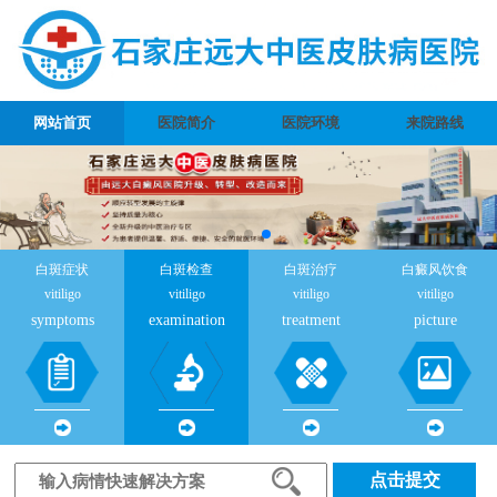
网站首页
医院简介
医院环境
来院路线
白斑症状
白斑检查
白斑治疗
白癜风饮食
vitiligo
vitiligo
vitiligo
vitiligo
symptoms
examination
treatment
picture
点击提交