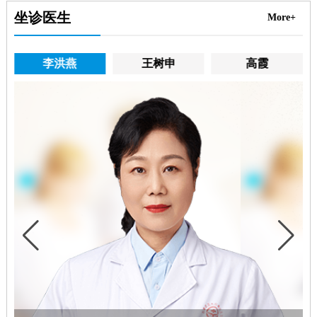
坐诊医生
More+
李洪燕
王树申
高霞