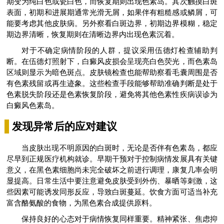
期变为纯白色或瓷白色，而恢复期则出现色素岛。其次触摸白斑
表面，初期和进展期通常光滑无屑，如果伴有粗糙感或鳞屑，可
能要考虑其他皮肤病。另外察看白斑边界，初期边界模糊，稳定
期边界清晰，恢复期则在清晰边界内出现色素沉着。
对于不确定病情阶段的人群，提议采用伍德灯检查辅助判
断。在伍德灯照射下，白癜风皮损会呈现亮白色荧光，而色素岛
区域则显示为暗色斑点。皮肤镜检查也能帮助察看毛囊周围是否
有色素残留或再生迹象。这些检查手段能够帮助准确判断是处于
色素脱失阶段还是色素恢复阶段，避免将其他色素性疾病误诊为
白癜风色素岛。
发现异常后的应对建议
当皮肤出现不明原因的白斑时，无论是否伴有色素岛，都应
尽早到正规医疗机构就诊。早期干预对于控制病情发展具有关键
意义，在黑色素细胞尚未完全破坏之前进行调理，康复几率会明
显提高。日常生活中要注意避免皮肤受到外伤、暴晒等刺激，这
些因素可能诱发同形反应，导致白斑蔓延。饮食方面可适当补充
富含酪氨酸的食物，为黑色素合成提供原料。
保持良好的心态对于病情恢复同样重要。精神紧张、焦虑抑