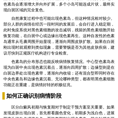
色素岛会逐渐增大并向外扩展，多个小岛可能连成片状，最终实
现白斑区域的完全复色。
自然康复过程中也可能出现色素岛，但这种情况相对较少。
部分人群的病情在经历一段时间的发展后，会自行进入稳定期，
此时免疫系统对黑色素细胞的攻击减弱，残留的黑色素细胞开始
恢复功能，在白斑中心或边缘出现色素再生。这种自发性的色素
岛通常从毛囊周围开始显现，逐渐向周围皮肤扩散。如果在白斑
刚出现时就观察到类似现象，需要警惕是否为其他皮肤疾病，建
议尽快到正规医疗机构进行专业检查。
色素岛的分布形态也能反映病情恢复情况。中心型色素岛表
现为白斑中央出现色素沉着点，逐渐向四周扩散；边缘型则是在
白斑边界处出现色素带，逐渐向内收缩；还有混合型即同时存在
中央色素岛和边缘色素沉着。无论哪种类型，都表明黑色素细胞
功能正在重建，是病情好转的积极征兆。
如何正确识别病情阶段
区分白癜风初期与恢复期对于制定干预方案至关重要。如果
发现皮肤出现白斑，首先察看颜色变化，初期多为浅白色，进展