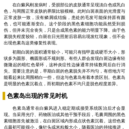
在白癜风刚发病时，受损部位的皮肤通常呈现淡白色或乳白
色，与周围正常皮肤的界限比较模糊。此时白斑表面的光滑度与
正常皮肤一致，没有鳞屑或结痂，患处的毛发可能保持原有颜
色，也可能逐渐变白。这个阶段的黑色素细胞功能虽然受到损
伤，但并未完全丧失，只是合成黑色素的能力明显下降。由于色
素脱失程度较轻，白斑在日光照射后容易出现发红现象，但不会
出现色素岛这类修复性表现。
初期白斑的面积通常较小，可能只有指甲盖或硬币大小，形
状多为圆形、椭圆形或不规则形。有些人群会发现白斑边缘有轻
微隆起的暗红色晕环，这种炎症性边缘通常持续数周后自行消
失。需要注意的是，早期白斑的色素脱失并不均匀，有些地方可
能看起来比周围稍白一些，但这与色素岛有着本质区别。色素岛
是明显的色素沉着点，而初期的色素不均只是脱色程度差异。
色素岛出现的常见时机
色素岛通常在白癜风进入稳定期或接受系统医治后才会显
现。当采用光疗、药物医治或其他干预手段后，毛囊周围的黑色
素细胞首先被激活，在白斑区域内形成点状色素沉着。这些色素
点最初可能很小，像针头或米粒般大小，随着医治的持续推进，