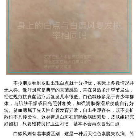
不少朋友看到皮肤出现白点就十分担忧，实际上多数情况并
无大碍。像汗斑就是典型的真菌感染，常在炎热多汗季节发生，
经过规范抗真菌治疗后复发几率很低。白色糠疹多见于青少年群
体，与肌肤干燥或日光照射相关，加强润肤保湿后便能自行好
转。贫血痣属于先天性血管发育异常，自出生即存在，既不会扩
散也不具传染性。这类普通白斑在消除致病因素后，皮肤组织完
好如初，只要维持良好卫生习惯，基本不会再次冒出白点。
白癜风则有着本质区别，这是一种后天性色素脱失疾病。简