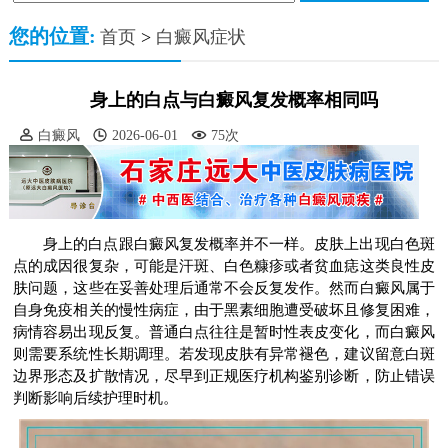
您的位置:
首页
>
白癜风症状
身上的白点与白癜风复发概率相同吗
白癜风
2026-06-01
75次
身上的白点跟白癜风复发概率并不一样。皮肤上出现白色斑
点的成因很复杂，可能是汗斑、白色糠疹或者贫血痣这类良性皮
肤问题，这些在妥善处理后通常不会反复发作。然而白癜风属于
自身免疫相关的慢性病症，由于黑素细胞遭受破坏且修复困难，
病情容易出现反复。普通白点往往是暂时性表皮变化，而白癜风
则需要系统性长期调理。若发现皮肤有异常褪色，建议留意白斑
边界形态及扩散情况，尽早到正规医疗机构鉴别诊断，防止错误
判断影响后续护理时机。