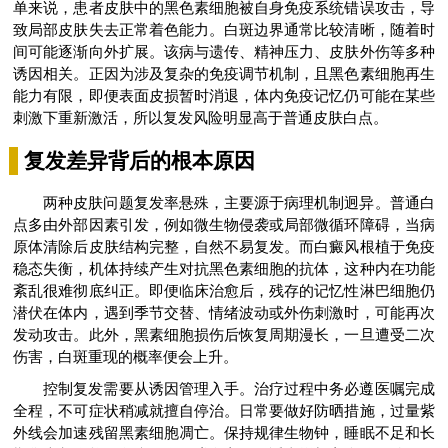
单来说，患者皮肤中的黑色素细胞被自身免疫系统错误攻击，导
致局部皮肤失去正常着色能力。白斑边界通常比较清晰，随着时
间可能逐渐向外扩展。该病与遗传、精神压力、皮肤外伤等多种
诱因相关。正因为涉及复杂的免疫调节机制，且黑色素细胞再生
能力有限，即便表面皮损暂时消退，体内免疫记忆仍可能在某些
刺激下重新激活，所以复发风险明显高于普通皮肤白点。
复发差异背后的根本原因
两种皮肤问题复发率悬殊，主要源于病理机制迥异。普通白
点多由外部因素引发，例如微生物侵袭或局部微循环障碍，当病
原体清除后皮肤结构完整，自然不易复发。而白癜风根植于免疫
稳态失衡，机体持续产生对抗黑色素细胞的抗体，这种内在功能
紊乱很难彻底纠正。即便临床治愈后，残存的记忆性淋巴细胞仍
潜伏在体内，遇到季节交替、情绪波动或外伤刺激时，可能再次
发动攻击。此外，黑素细胞损伤后恢复周期漫长，一旦遭受二次
伤害，白斑重现的概率便会上升。
控制复发需要从诱因管理入手。治疗过程中务必遵医嘱完成
全程，不可症状稍减就擅自停治。日常要做好防晒措施，过量紫
外线会加速残留黑素细胞凋亡。保持规律生物钟，睡眠不足和长