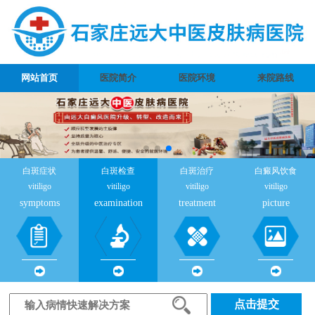
网站首页
医院简介
医院环境
来院路线
白斑症状
白斑检查
白斑治疗
白癜风饮食
vitiligo
vitiligo
vitiligo
vitiligo
symptoms
examination
treatment
picture
点击提交