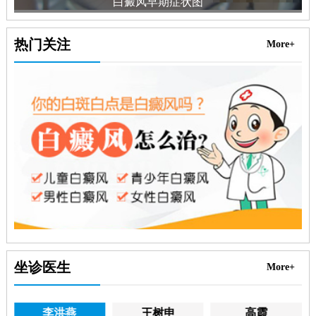
白癜风早期症状图
热门关注
More+
坐诊医生
More+
李洪燕
王树申
高霞