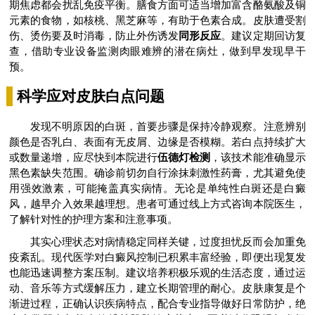
期焦虑都会扰乱免疫平衡。膳食方面可适当增加富含酪氨酸及铜
元素的食物，如核桃、黑芝麻等，有助于色素合成。皮肤遭受割
伤、烫伤要及时消毒，防止外伤诱发
同形反应
。建议定期回访复
查，借助专业设备监测肉眼难辨的潜在病灶，做到早发现早干
预。
科学应对皮肤白点问题
发现不明原因的白斑，首要步骤是保持冷静观察。注意辨别
颜色是否乳白、表面有无皮屑、边缘是否模糊。若白点持续扩大
或数量递增，应尽快到本院进行
伍德灯检测
，该技术能准确显示
黑色素缺失范围。确诊前切勿自行涂抹刺激性药膏，尤其避免使
用强效激素，可能掩盖真实病情。无论是单纯性白斑还是白癜
风，越早介入效果越理想。患者可通过线上方式咨询本院医生，
了解针对性的护理方案和注意事项。
其实心理状态对病情稳定同样关键，过度担忧反而会加重免
疫紊乱。现代医学对白癜风控制已积累丰富经验，即便出现复发
也能迅速调整方案压制。建议培养积极乐观的生活态度，通过运
动、音乐等方式缓解压力，建立长期管理的耐心。皮肤康复是个
渐进过程，正确认识疾病特点，配合专业指导做好日常防护，绝