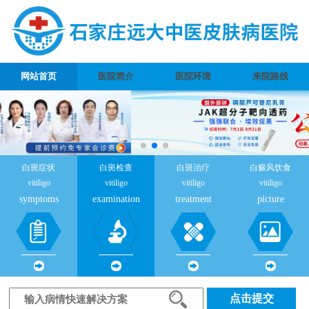
网站首页
医院简介
医院环境
来院路线
白斑症状
白斑检查
白斑治疗
白癜风饮食
vitiligo
vitiligo
vitiligo
vitiligo
symptoms
examination
treatment
picture
点击提交