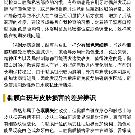
期检查口腔和私密部位的习惯。有些病患是在刷牙时偶然发现口
腔内壁颜色变淡，或是伴侣提醒才注意到生殖器区域的异常。这
种隐蔽性导致不少人在白斑已经明显扩大后才察觉，增加了后续
调理的难度。建议养成每月自我检查的习惯，对着镜子观察口腔
黏膜颜色是否均匀，沐浴时留意私密部位皮肤色调变化，这样就
能在初期发现问题。
说到发病原因，黏膜与皮肤一样含有
黑色素细胞
，当这些细
胞功能受损或数量减少时，就会导致局部颜色变淡。免疫失调、
精神压力以及局部刺激都可能诱发这类改变。值得注意的是，黏
膜白斑的扩散速度因人而异，有些病患数月内变化明显，有些则
长期保持稳定。由于黏膜组织较为脆弱，外力摩擦或化学刺激可
能加速病情进展，因此发现异常后应避免反复触碰病变区域，避
免使用刺激性漱口水或私处清洁液。
黏膜白斑与皮肤损害的差异辨识
虽然都属于
色素脱失
性改变，但黏膜白斑在形态和触感上与
皮肤损害有所不同。皮肤上的白斑通常界限相对清楚，表面可能
有细微纹理变化，而黏膜部位的病变往往边界更加模糊，颜色可
能呈现瓷白色或象牙白色。口腔黏膜损害常发生在颊部、舌缘或