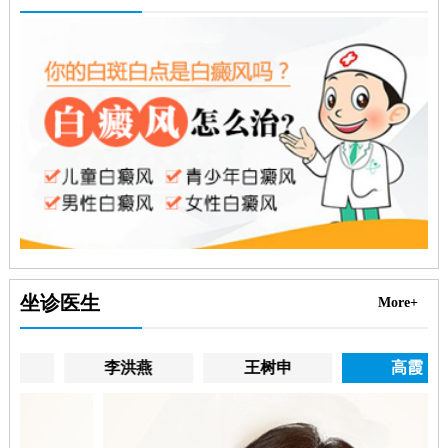
坐诊医生
More+
李洪燕
王树申
高霞