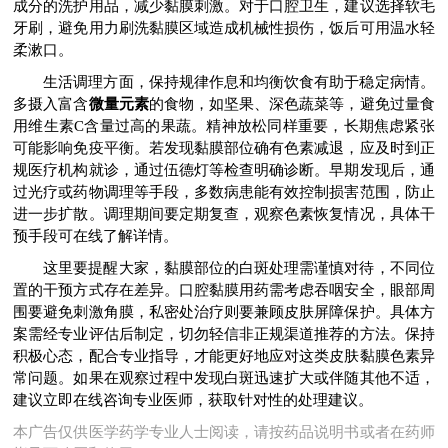
成分的洗护用品，减少黏膜刺激。对于口腔卫生，建议选择软毛
牙刷，避免用力刷洗黏膜区域造成机械性损伤，饭后可用温水轻
柔漱口。
生活调理方面，保持规律作息和均衡饮食有助于稳定病情。
多摄入富含
微量元素
的食物，如坚果、深色蔬菜等，避免过量食
用维生素C含量过高的果蔬。精神放松同样重要，长期焦虑紧张
可能影响免疫平衡。若发现黏膜部位确有色素减退，应及时到正
规医疗机构就诊，通过伍德灯等检查明确诊断。早期发现后，通
过光疗或药物调理等手段，多数病患能有效控制损害范围，防止
进一步扩散。调理期间要定期复查，观察色素恢复情况，具体干
预手段可在线了解详情。
这里要提醒大家，黏膜部位的白斑处理需谨慎对待，不同位
置的干预方式存在差异。口腔黏膜用药需考虑吞咽安全，眼部周
围要避免刺激角膜，私密处治疗则要兼顾皮肤屏障保护。具体方
案需经专业评估后制定，切勿轻信非正规渠道推荐的方法。保持
积极心态，配合专业指导，才能更好地应对这类皮肤黏膜色素异
常问题。如果在观察过程中发现白斑迅速扩大或伴随其他不适，
建议立即在线咨询专业医师，获取针对性的处理建议。
本广告仅供医学药学专业人士阅读，请按药品说明书或者在药师