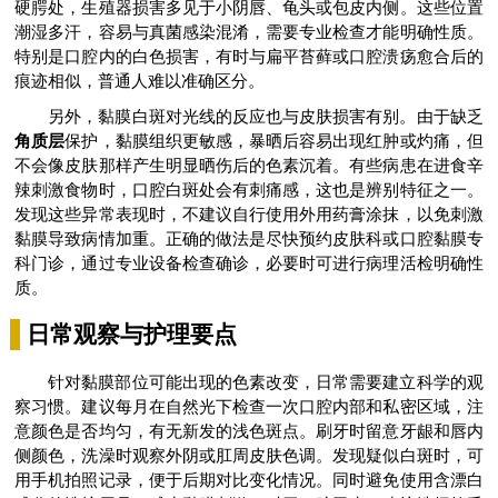
硬腭处，生殖器损害多见于小阴唇、龟头或包皮内侧。这些位置
潮湿多汗，容易与真菌感染混淆，需要专业检查才能明确性质。
特别是口腔内的白色损害，有时与扁平苔藓或口腔溃疡愈合后的
痕迹相似，普通人难以准确区分。
另外，黏膜白斑对光线的反应也与皮肤损害有别。由于缺乏
角质层
保护，黏膜组织更敏感，暴晒后容易出现红肿或灼痛，但
不会像皮肤那样产生明显晒伤后的色素沉着。有些病患在进食辛
辣刺激食物时，口腔白斑处会有刺痛感，这也是辨别特征之一。
发现这些异常表现时，不建议自行使用外用药膏涂抹，以免刺激
黏膜导致病情加重。正确的做法是尽快预约皮肤科或口腔黏膜专
科门诊，通过专业设备检查确诊，必要时可进行病理活检明确性
质。
日常观察与护理要点
针对黏膜部位可能出现的色素改变，日常需要建立科学的观
察习惯。建议每月在自然光下检查一次口腔内部和私密区域，注
意颜色是否均匀，有无新发的浅色斑点。刷牙时留意牙龈和唇内
侧颜色，洗澡时观察外阴或肛周皮肤色调。发现疑似白斑时，可
用手机拍照记录，便于后期对比变化情况。同时避免使用含漂白