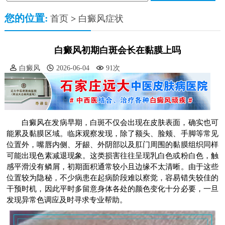
您的位置:
首页
>
白癜风症状
白癜风初期白斑会长在黏膜上吗
白癜风
2026-06-04
91次
白癜风在发病早期，白斑不仅会出现在皮肤表面，确实也可
能累及黏膜区域。临床观察发现，除了额头、脸颊、手脚等常见
位置外，嘴唇内侧、牙龈、外阴部以及肛门周围的黏膜组织同样
可能出现色素减退现象。这类损害往往呈现乳白色或粉白色，触
感平滑没有鳞屑，初期面积通常较小且边缘不太清晰。由于这些
位置较为隐秘，不少病患在起病阶段难以察觉，容易错失较佳的
干预时机，因此平时多留意身体各处的颜色变化十分必要，一旦
发现异常色调应及时寻求专业帮助。