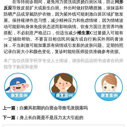
在等待就诊期间，避免用力搓洗或抓挠白斑区域，防止
同形
反应
导致皮损扩大或新生白斑。外出时做好防晒措施，涂抹温和
防晒产品或穿戴防护衣物，因为紫外线可能刺激白斑区域扩散发
展。保持规律作息习惯，减少精神压力和焦虑情绪，因为情绪波
动可能影响身体免疫状态进而影响病情。饮食方面注意营养均衡
搭配，不必刻意严格忌口，但适当减少
维生素C
过量摄入可能有
一定辅助帮助。不要盲目相信民间偏方或自行购买外用药膏涂
抹，不当刺激可能加重原有病情或引发新的皮肤问题。定期拍照
记录白斑大小和颜色变化，复诊时能给医师提供准确参考依据。
本广告仅供医学药学专业人士阅读，请按药品说明书或者在药师
指导下购买和使用
康复案例
康复案例
康复案例
上一篇：
白癜风初期的白斑会导致毛发脱落吗
下一篇：
身上长白斑是不是压力太大引起的