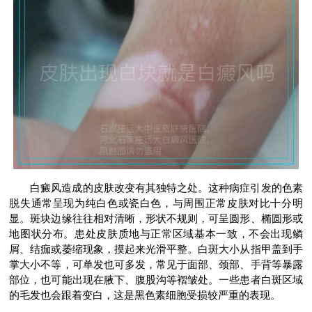
白癜风造成的皮肤改变有其独特之处。这种病症引发的色素
脱失通常呈现为纯白色或瓷白色，与周围正常皮肤对比十分明
显。斑块边缘往往相对清晰，形状不规则，可呈圆形、椭圆形或
地图状分布。患处皮肤质地与正常区域基本一致，不会出现鳞
屑、结痂或萎缩现象，摸起来光滑平整。白斑大小从指甲盖到手
掌大小不等，可单发也可多发，常见于面部、颈部、手背等暴露
部位，也可能出现在腋下、腹股沟等褶皱处。一些患者白斑区域
的毛发也会跟着变白，这是黑色素细胞受损较严重的表现。