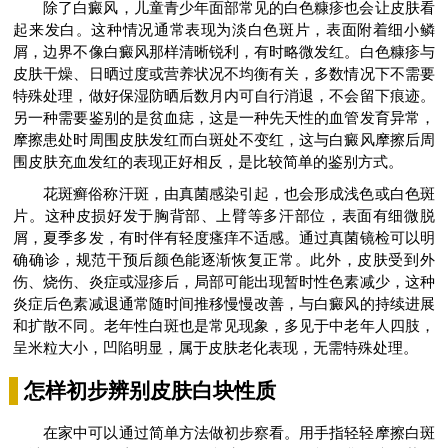
除了白癜风，儿童青少年面部常见的白色糠疹也会让皮肤看
起来发白。这种情况通常表现为淡白色斑片，表面附着细小鳞
屑，边界不像白癜风那样清晰锐利，有时略微发红。白色糠疹与
皮肤干燥、日晒过度或营养状况不均衡有关，多数情况下不需要
特殊处理，做好保湿防晒后数月内可自行消退，不会留下痕迹。
另一种需要鉴别的是贫血痣，这是一种先天性的血管发育异常，
摩擦患处时周围皮肤发红而白斑处不变红，这与白癜风摩擦后周
围皮肤充血发红的表现正好相反，是比较简单的鉴别方式。
花斑癣俗称汗斑，由真菌感染引起，也会形成浅色或白色斑
片。这种皮损好发于胸背部、上臂等多汗部位，表面有细微脱
屑，夏季多发，有时伴有轻度瘙痒不适感。通过真菌镜检可以明
确确诊，规范干预后颜色能逐渐恢复正常。此外，皮肤受到外
伤、烧伤、炎症或湿疹后，局部可能出现暂时性色素减少，这种
炎症后色素减退通常随时间推移慢慢改善，与白癜风的持续进展
和扩散不同。老年性白斑也是常见现象，多见于中老年人四肢，
呈米粒大小，凹陷明显，属于皮肤老化表现，无需特殊处理。
怎样初步辨别皮肤白块性质
在家中可以通过简单方法做初步察看。用手指轻轻摩擦白斑