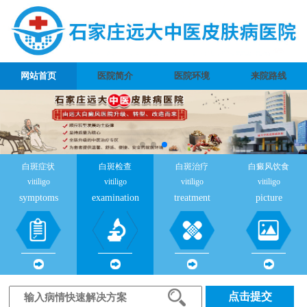
网站首页
医院简介
医院环境
来院路线
白斑症状
白斑检查
白斑治疗
白癜风饮食
vitiligo
vitiligo
vitiligo
vitiligo
symptoms
examination
treatment
picture
点击提交