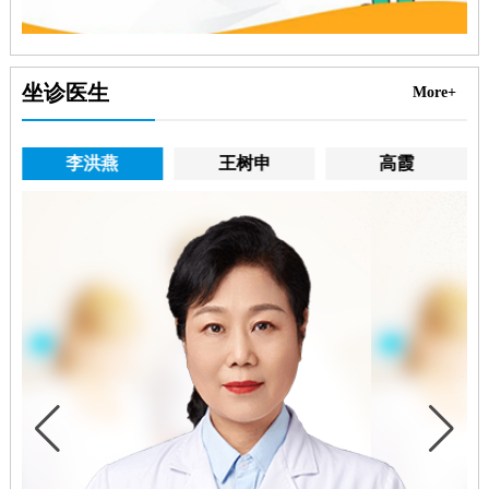
坐诊医生
More+
李洪燕
王树申
高霞