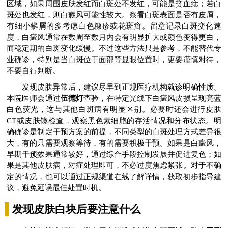
区域，如果周围皮肤发红而白斑处不发红，可能是贫血痣；若白
斑处也发红，则白癜风可能性较大。察看白斑表面是否有皮屑，
有细小鳞屑的多考虑白色糠疹或花斑癣。留意记录白斑变化速
度，白癜风通常在数周至数月内会有明显扩大或颜色变得更白，
而稳定期的白斑变化缓慢。不过这些方法只是参考，不能替代专
业确诊，特别是当白斑位于面部等显眼位置时，更要谨慎对待，
不要自行判断。
发现皮肤异常后，建议尽早到正规医疗机构就诊明确性质。
本院医师会通过
伍德灯
查验，在特定光线下白癜风皮损呈现亮蓝
白色荧光，这与其他白斑病有明显区别。必要时还会进行皮肤
CT或皮肤镜检查，观察黑色素细胞的存活情况和分布状态。明
确确诊是制定干预方案的前提，不同类型的白斑处理方式差异很
大，有的只需要观察等待，有的需要积极干预。如果是白癜风，
早期干预效果通常较好，通过综合手段控制发展并促进复色；如
果是其他皮肤病，对症处理即可，不必过度焦虑紧张。对于不确
定的情况，也可以通过正规渠道在线了解详情，获取初步指导建
议，避免延误最佳处置时机。
发现皮肤白块后要注意什么