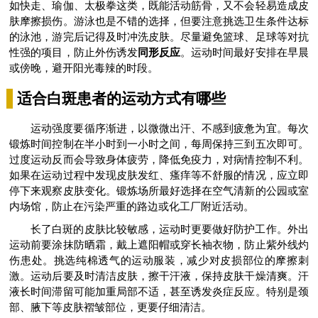
如快走、瑜伽、太极拳这类，既能活动筋骨，又不会轻易造成皮
肤摩擦损伤。游泳也是不错的选择，但要注意挑选卫生条件达标
的泳池，游完后记得及时冲洗皮肤。尽量避免篮球、足球等对抗
性强的项目，防止外伤诱发
同形反应
。运动时间最好安排在早晨
或傍晚，避开阳光毒辣的时段。
适合白斑患者的运动方式有哪些
运动强度要循序渐进，以微微出汗、不感到疲惫为宜。每次
锻炼时间控制在半小时到一小时之间，每周保持三到五次即可。
过度运动反而会导致身体疲劳，降低免疫力，对病情控制不利。
如果在运动过程中发现皮肤发红、瘙痒等不舒服的情况，应立即
停下来观察皮肤变化。锻炼场所最好选择在空气清新的公园或室
内场馆，防止在污染严重的路边或化工厂附近活动。
长了白斑的皮肤比较敏感，运动时更要做好防护工作。外出
运动前要涂抹防晒霜，戴上遮阳帽或穿长袖衣物，防止紫外线灼
伤患处。挑选纯棉透气的运动服装，减少对皮损部位的摩擦刺
激。运动后要及时清洁皮肤，擦干汗液，保持皮肤干燥清爽。汗
液长时间滞留可能加重局部不适，甚至诱发炎症反应。特别是颈
部、腋下等皮肤褶皱部位，更要仔细清洁。