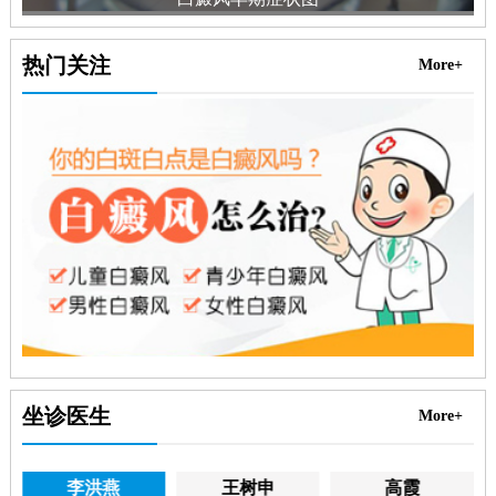
热门关注
More+
坐诊医生
More+
李洪燕
王树申
高霞