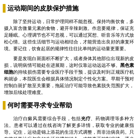
运动期间的皮肤保护措施
除了坚持运动，日常护理同样不能忽视。保持均衡饮食，多
摄入富含微量元素的食物，避开辛辣刺激。作息要规律，保证充
足睡眠。心理调节也不可忽视，可以通过冥想、听音乐等方式放
松心情。这些生活细节与运动相结合，才能营造出良好的康复环
境。要记住，饮食起居的规律性往往比单纯的运动量更重要。
要是发现白斑面积不断扩大，或者身体其他部位出现新的皮
损，说明病情可能处在进展期，这时仅靠运动远远不够。
黑色素
细胞
的持续损伤需要专业医疗手段干预，提议及时到正规医疗机
构就诊，本院医生会根据具体情况制定个性化方案。早期干预对
控制白斑扩散至关重要，拖延治疗可能导致色素脱失范围扩大，
增加后续处理难度。
何时需要寻求专业帮助
治疗白癜风需要综合手段，包括
光疗
、药物调理等多种方
法。患者可以通过在线咨询了解更多详情，获取专业的健康指
导。记住，运动是锦上添花的生活方式调整，而非治病良药。只