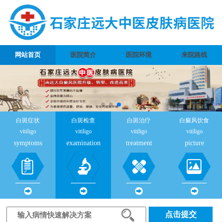
网站首页
医院简介
医院环境
来院路线
白斑症状
白斑检查
白斑治疗
白癜风饮食
vitiligo
vitiligo
vitiligo
vitiligo
symptoms
examination
treatment
picture
点击提交