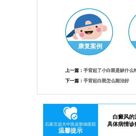
康复案例
刘惠莉
科
上一篇：
手背起了小白斑是缺什么
预约挂号
下一篇：
手背起白斑怎么能治好
白癜风的
具体病情诊
石家庄远大中医皮肤病医院
温馨提示