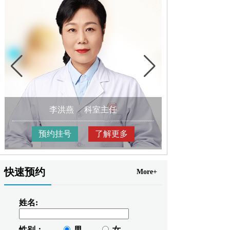
李洪燕
科室主任
王树
预约挂号
了解更多
预约挂
快速预约
More+
姓名:
性别：
男
女