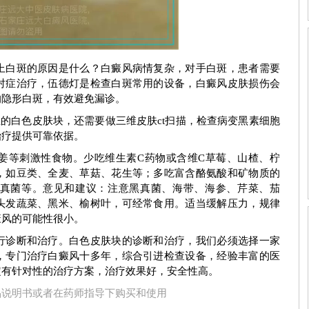
期症状图
白癜风早期症状图
上白斑的原因是什么？白癜风病情复杂，对手白斑，患者需要
对症治疗，伍德灯是检查白斑常用的设备，白癜风皮肤损伤会
的隐形白斑，有效避免漏诊。
上的白色皮肤块，还需要做三维皮肤ct扫描，检查病变黑素细胞
治疗提供可靠依据。
姜等刺激性食物。少吃维生素C药物或含维C草莓、山楂、柠
，如豆类、全麦、草菇、花生等；多吃富含酪氨酸和矿物质的
真菌等。意见和建议：注意黑真菌、海带、海参、芹菜、茄
头发蔬菜、黑米、榆树叶，可经常食用。适当缓解压力，规律
癜风的可能性很小。
行诊断和治疗。白色皮肤块的诊断和治疗，我们必须选择一家
，专门治疗白癜风十多年，综合引进检查设备，经验丰富的医
刘惠莉
王明峰
定有针对性的治疗方案，治疗效果好，安全性高。
品说明书或者在药师指导下购买和使用