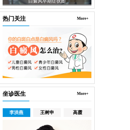
白癜风早期症状图
白癜
热门关注
More+
坐诊医生
More+
李洪燕
王树申
高霞