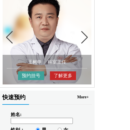
王树申
科室主任
高
预约挂号
了解更多
预约挂
快速预约
More+
姓名:
性别：
男
女