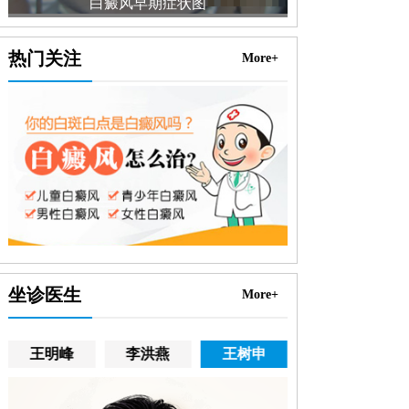
白癜风早期症状图
热门关注
More+
坐诊医生
More+
王明峰
李洪燕
王树申
高霞