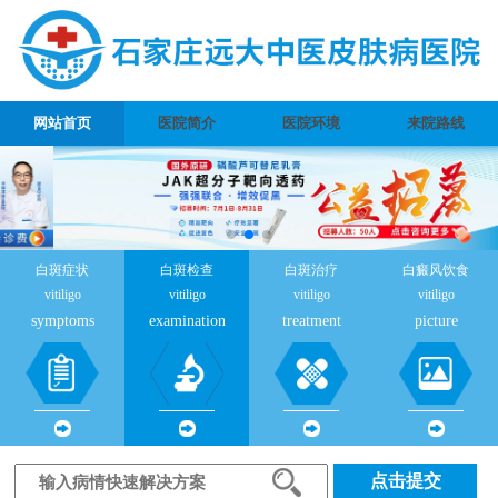
网站首页
医院简介
医院环境
来院路线
白斑症状
白斑检查
白斑治疗
白癜风饮食
vitiligo
vitiligo
vitiligo
vitiligo
symptoms
examination
treatment
picture
点击提交