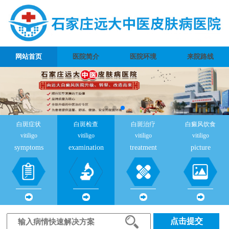
网站首页
医院简介
医院环境
来院路线
白斑症状
白斑检查
白斑治疗
白癜风饮食
vitiligo
vitiligo
vitiligo
vitiligo
symptoms
examination
treatment
picture
点击提交