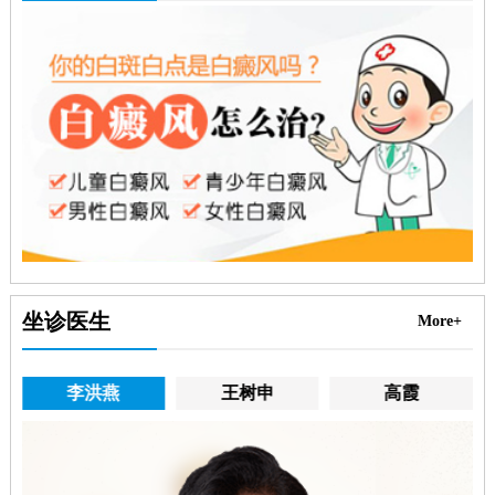
坐诊医生
More+
王明峰
李洪燕
王树申