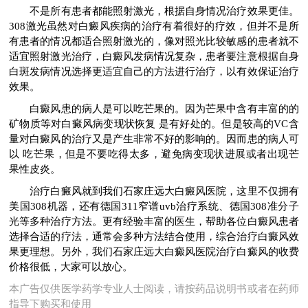
不是所有患者都能照射激光，根据自身情况治疗效果更佳。
308激光虽然对白癜风疾病的治疗有着很好的疗效，但并不是所
有患者的情况都适合照射激光的，像对照光比较敏感的患者就不
适宜照射激光治疗，白癜风发病情况复杂，患者要注意根据自身
白斑发病情况选择更适宜自己的方法进行治疗，以有效保证治疗
效果。
白癜风患的病人是可以吃芒果的。因为芒果中含有丰富的的
矿物质等对白癜风病变现状恢复 是有好处的。但是较高的VC含
量对白癜风的治疗又是产生非常不好的影响的。因而患的病人可
以 吃芒果，但是不要吃得太多，避免病变现状进展或者出现芒
果性皮炎。
治疗白癜风就到我们石家庄远大白癜风医院，这里不仅拥有
美国308机器，还有德国311窄谱uvb治疗系统、德国308准分子
光等多种治疗方法。更有经验丰富的医生，帮助各位白癜风患者
选择合适的疗法，通常会多种方法结合使用，综合治疗白癜风效
果更理想。另外，我们石家庄远大白癜风医院治疗白癜风的收费
价格很低，大家可以放心。
本广告仅供医学药学专业人士阅读，请按药品说明书或者在药师
指导下购买和使用