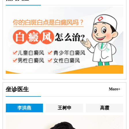
坐诊医生
More+
李洪燕
王树申
高霞