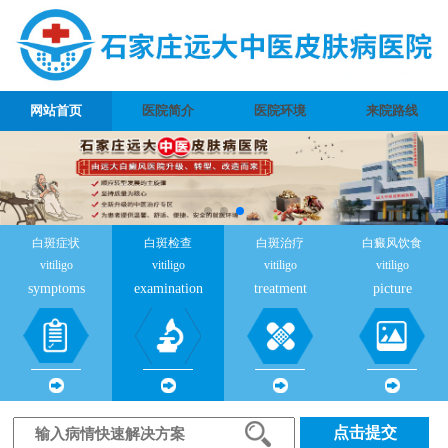
网站首页
医院简介
医院环境
来院路线
白斑症状
白斑检查
白斑治疗
白癜风饮食
vitiligo
vitiligo
vitiligo
vitiligo
symptoms
examination
treatment
picture
点击提交