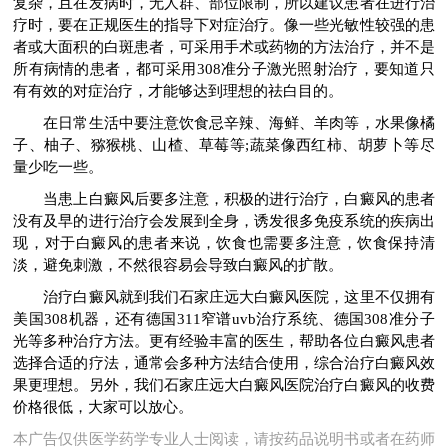
复杂，且在发病时，无人群、部位限制，所以建议患者在进行治
疗时，要在正规医生的指导下对症治疗。像一些光敏性较强的患
者或大面积的白斑患者，可采用手术或药物的方法治疗，并不是
所有病情的患者，都可采用308准分子激光照射治疗，要知道只
有有效的对症治疗，才能够达到理想的祛白目的。
在日常生活中要注意饮食忌辛辣、海鲜、羊肉等，水果像橘
子、柚子、猕猴桃、山楂、草莓等;蔬菜像西红柿、胡萝卜等尽
量少吃一些。
当患上白癜风后要多注意，积极的进行治疗，白癜风的患者
没有及早的进行治疗会发展到全身，诱发很多免疫系统的疾病出
现，对于白癜风的患者来说，饮食也需要多注意，饮食保持清
淡，避免刺激，不然很容易会导致白癜风的扩散。
治疗白癜风就到我们石家庄远大白癜风医院，这里不仅拥有
美国308机器，还有德国311窄谱uvb治疗系统、德国308准分子
光等多种治疗方法。更有经验丰富的医生，帮助各位白癜风患者
选择合适的疗法，通常会多种方法结合使用，综合治疗白癜风效
果更理想。另外，我们石家庄远大白癜风医院治疗白癜风的收费
价格很低，大家可以放心。
本广告仅供医学药学专业人士阅读，请按药品说明书或者在药师