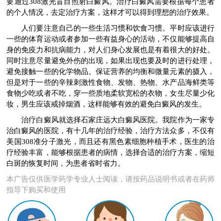
要通过308激光盲目照射白癜风。治疗白癜风需要根据每个患者
的个人情况，去定治疗方案，这样才可以得到理想的治疗效果。
人们要注意自己的一些生活习惯和饮食习惯。平时应该进行
一些的体育运动或者参加一些有益身心的活动，不仅能够提高自
身的免疫力和抗病能力，对人们身心发展也是有着很大的好处。
同时注意尽量避免外伤的出现，如果出现也要及时的进行处理，
避免接触一些的化学物品。保证营养的均衡和微量元素的摄入，
但是对于一些的辛辣刺激性食物、发物、热物、水产品海鲜类等
食物少吃或者不吃，穿一些质地柔软宽松的衣物，女生尽量少化
妆，男生应该戒掉烟酒，这样能够有效的避免白癜风的发生。
治疗白癜风就选择石家庄远大白癜风医院。我院作为一家专
治白癜风的医院，有十几年的治疗经验，治疗方法众多，不仅有
美国308准分子激光，而且还有黑色素细胞种植手术，医生的治
疗经验丰富，能够根据患者的病情，选择合适的治疗方案，缩短
白斑的恢复时间，为患者省时省力。
本广告仅供医学药学专业人士阅读，请按药品说明书或者在药师
指导下购买和使用