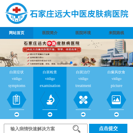
网站首页
医院简介
医院环境
来院路线
白斑症状
白斑检查
白斑治疗
白癜风饮食
vitiligo
vitiligo
vitiligo
vitiligo
symptoms
examination
treatment
picture
点击提交