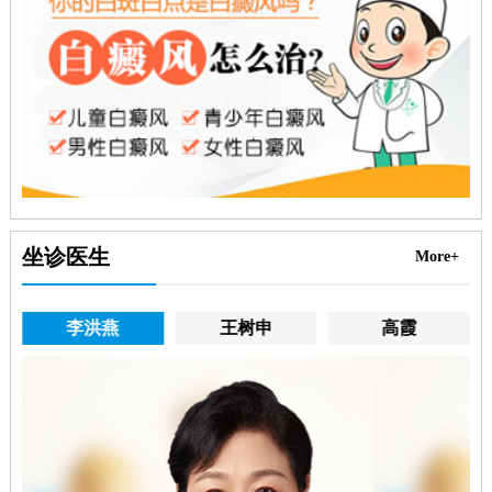
坐诊医生
More+
李洪燕
王树申
高霞