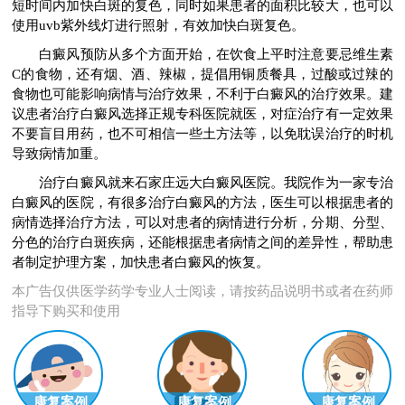
短时间内加快白斑的复色，同时如果患者的面积比较大，也可以
使用uvb紫外线灯进行照射，有效加快白斑复色。
白癜风预防从多个方面开始，在饮食上平时注意要忌维生素
C的食物，还有烟、酒、辣椒，提倡用铜质餐具，过酸或过辣的
食物也可能影响病情与治疗效果，不利于白癜风的治疗效果。建
议患者治疗白癜风选择正规专科医院就医，对症治疗有一定效果
不要盲目用药，也不可相信一些土方法等，以免耽误治疗的时机
导致病情加重。
治疗白癜风就来石家庄远大白癜风医院。我院作为一家专治
白癜风的医院，有很多治疗白癜风的方法，医生可以根据患者的
病情选择治疗方法，可以对患者的病情进行分析，分期、分型、
分色的治疗白斑疾病，还能根据患者病情之间的差异性，帮助患
者制定护理方案，加快患者白癜风的恢复。
本广告仅供医学药学专业人士阅读，请按药品说明书或者在药师
指导下购买和使用
康复案例
康复案例
康复案例