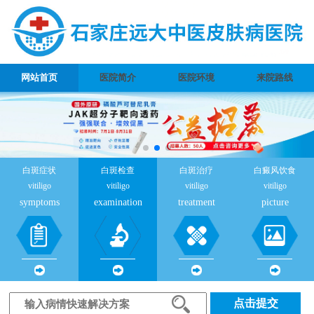
网站首页
医院简介
医院环境
来院路线
白斑症状
白斑检查
白斑治疗
白癜风饮食
vitiligo
vitiligo
vitiligo
vitiligo
symptoms
examination
treatment
picture
点击提交