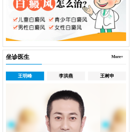
坐诊医生
More+
王明峰
李洪燕
王树申