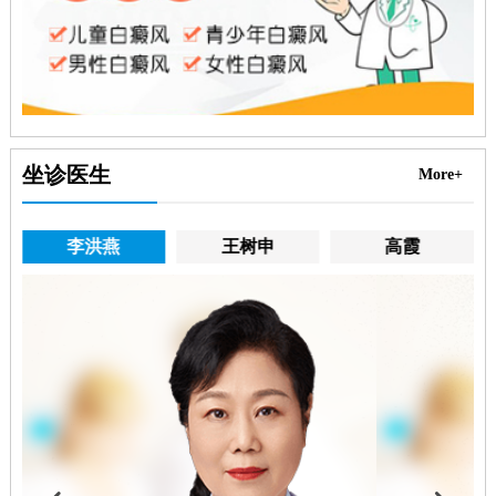
坐诊医生
More+
李洪燕
王树申
高霞