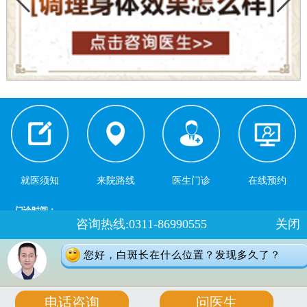
就医须知
来院路线
医生门诊
在线预约
门诊时间：
咨询热线:0311-86990555
关闭
夏季：8：00-18：00 冬季：8：00-17：30
健康热线：0311-66691397
您好，白斑长在什么位置？发现多久了？
地址：石家庄桥西区裕华东路7号
版权所有：石家庄远大中医皮肤病医院
电话咨询
问医生