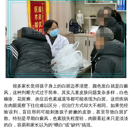
很多家长觉得孩子身上的白斑边界清楚、颜色发白就是白癜
风，这种判断方式过于简单。其实儿童皮肤问题复杂多样，白色
糠疹、花斑癣、炎症后色素减退等都可能表现为白斑。这些疾病
在肉眼观察下往往难以区分，但治疗方式却大不相同。如果凭经
验误判，盲目用药可能刺激孩子娇嫩的皮肤，甚至导致白斑扩
散。特别是早期白癜风，色素脱失程度轻，肉眼看起来只是淡淡
的白，容易和家长以为的"晒白"或"缺钙"搞混。