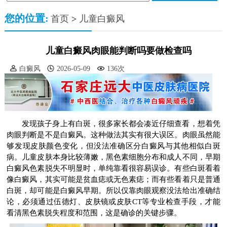
您的位置:
首页
>
儿童白癜风
儿童白癜风肉眼能判断吗要做检查吗
白癜风
2026-05-09
136次
发现孩子身上有白斑，很多家长都会凑近仔细查看，想着凭
肉眼判断是不是白癜风。这种做法其实有很大误区。肉眼虽然能
够发现皮肤颜色变化，但没法准确区分白癜风与其他相似白斑
病。儿童皮肤本身比较薄嫩，黑色素细胞分布和成人不同，早期
白癜风色素脱失不明显时，单纯靠看很容易误诊。有些白斑看着
像白癜风，其实可能是贫血痣或无色素痣；而有些看着只是普通
白斑，却可能是白癜风早期。所以仅靠肉眼观察没法给出准确结
论，必须通过伍德灯、皮肤镜或皮肤CT等专业检查手段，才能
看清黑色素脱失程度和范围，这是确诊的关键步骤。