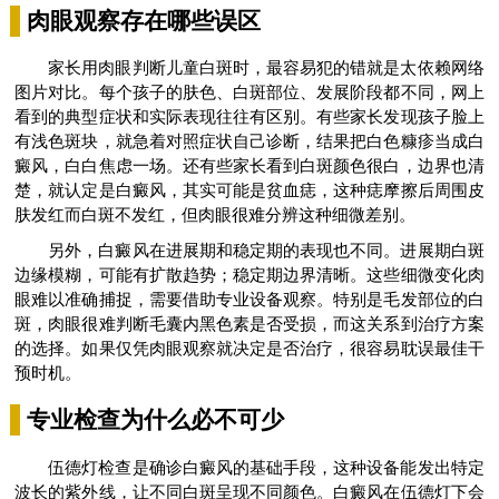
肉眼观察存在哪些误区
家长用肉眼判断儿童白斑时，最容易犯的错就是太依赖网络
图片对比。每个孩子的肤色、白斑部位、发展阶段都不同，网上
看到的典型症状和实际表现往往有区别。有些家长发现孩子脸上
有浅色斑块，就急着对照症状自己诊断，结果把白色糠疹当成白
癜风，白白焦虑一场。还有些家长看到白斑颜色很白，边界也清
楚，就认定是白癜风，其实可能是贫血痣，这种痣摩擦后周围皮
肤发红而白斑不发红，但肉眼很难分辨这种细微差别。
另外，白癜风在进展期和稳定期的表现也不同。进展期白斑
边缘模糊，可能有扩散趋势；稳定期边界清晰。这些细微变化肉
眼难以准确捕捉，需要借助专业设备观察。特别是毛发部位的白
斑，肉眼很难判断毛囊内黑色素是否受损，而这关系到治疗方案
的选择。如果仅凭肉眼观察就决定是否治疗，很容易耽误最佳干
预时机。
专业检查为什么必不可少
伍德灯检查是确诊白癜风的基础手段，这种设备能发出特定
波长的紫外线，让不同白斑呈现不同颜色。白癜风在伍德灯下会