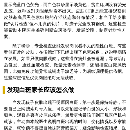
显示亮蓝白色荧光，而白色糠疹显示淡黄色，贫血痣则没有荧光
反应。这种区别肉眼绝对看不出来。皮肤CT更是能直接观察到
皮肤基底层黑色素细胞的存活状态和分布情况，相当于给皮肤
做"切片检查"但不用真的切片，对孩子完全没有创伤。这些检查
能帮助本院医生准确判断白斑类型、发展阶段，制定针对性方
案。
除了确诊，专业检查还能发现肉眼看不见的隐性白斑。有些
看似正常的皮肤，在伍德灯下已经出现了色素减退，这说明病情
在发展。如果只做肉眼观察，这些潜在病灶会被遗漏，导致治疗
后复发。通过血液检查、微量元素检测等，还能排查白癜风诱
因，比如免疫功能异常或铜离子缺乏等，为后续调理提供依据。
这些深层信息仅凭肉眼绝对无法获取。
发现白斑家长应该怎么做
当发现孩子皮肤出现不明原因白斑，第一步是保持冷静，不
要自己上网搜索对号入座。可以先拍照记录白斑的大小、形状和
颜色，观察是否有皮屑或瘙痒。然后尽快带孩子到正规医疗机构
就诊，主动向本院医生说明白斑出现的时间、变化情况以及家族
病史。就诊前不要擅自涂抹药膏或偏方，避免影响检查结果。医