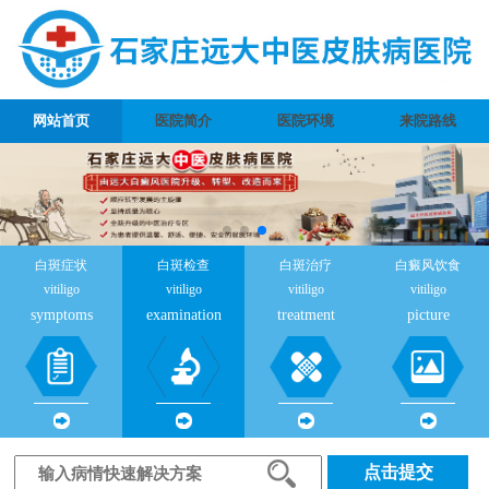
网站首页
医院简介
医院环境
来院路线
白斑症状
白斑检查
白斑治疗
白癜风饮食
vitiligo
vitiligo
vitiligo
vitiligo
symptoms
examination
treatment
picture
点击提交