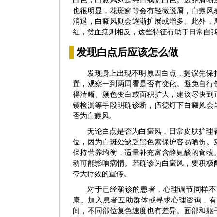
也很明显，花斑癣等会有轻微脱屑，白癜风
消退，白癜风则会逐渐扩展或增多。此外，
红，贫血痣则相反，这些特征有助于日常自
发现白点后应该怎么做
发现身上出现不明原因白点，提议先保
置，观察一到两周看是否有变化。避免自行
得清晰、颜色变白或面积扩大，建议尽快到
刘惠莉
科室主任
王明峰
科
镜检测等手段明确诊断，伍德灯下白癜风会
否为白癜风。
预约挂号
了解更多
预约挂号
无论白点是否为白癜风，日常皮肤护理
位，因为白斑处缺乏黑色素保护容易晒伤。
保持营养均衡，适量补充富含酪氨酸的食物
动可能影响病情。若确诊为白癜风，要积极
夸大疗效的宣传。
对于已经确诊的患者，心理调节同样不
康。加入患者互助群体或寻求心理咨询，有
间，不同部位复色速度也有差异。面部和躯