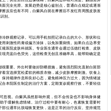
表面完全光滑。发展趋势是核心鉴别点，普通白点稳定或逐渐
摩擦反应也有不同，白癜风白斑在摩擦后不发红而周围皮肤发
我识别。
持冷静观察记录。可以用手机拍照记录白点的大小、形状和位
使用刺激性药膏或偏方涂抹，以免加重病情。如果白点边界变
正规医院皮肤科就医。专业医生通常会通过伍德灯检查、皮肤
室主任
李洪燕
科室主任
呈现亮蓝白色荧光，这些检查无创且准确率高，能帮助确定是
了解更多
预约挂号
了解更多
都很重要。外出时要做好防晒措施，避免强烈阳光直射白斑部
穿着宜选择宽松柔软的棉质衣物，减少皮肤摩擦刺激。饮食上
。保持规律作息和良好心态，避免精神压力过大，因为情绪波
配合本院医生制定的治疗方案，定期复诊观察疗效，不要轻信
可忽视。白癜风虽然影响外观，但不会传染也不影响身体健
助于缓解焦虑情绪。治疗过程中要有耐心，色素恢复需要时
干部位通常比肢端恢复更快，这是正常的治疗反应。坚持规范