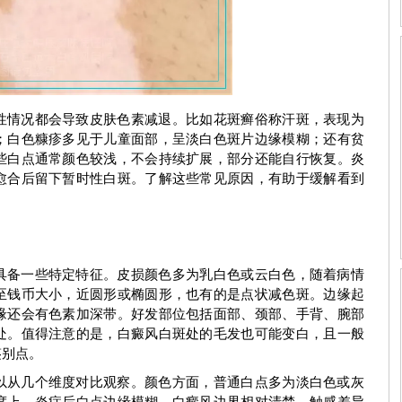
期症状图
白癜风早期症状图
性情况都会导致皮肤色素减退。比如花斑癣俗称汗斑，表现为
；白色糠疹多见于儿童面部，呈淡白色斑片边缘模糊；还有贫
些白点通常颜色较浅，不会持续扩展，部分还能自行恢复。炎
愈合后留下暂时性白斑。了解这些常见原因，有助于缓解看到
具备一些特定特征。皮损颜色多为乳白色或云白色，随着病情
至钱币大小，近圆形或椭圆形，也有的是点状减色斑。边缘起
缘还会有色素加深带。好发部位包括面部、颈部、手背、腕部
处。值得注意的是，白癜风白斑处的毛发也可能变白，且一般
刘惠莉
鉴别点。
以从几个维度对比观察。颜色方面，普通白点多为淡白色或灰
度上，炎症后白点边缘模糊，白癜风边界相对清楚。触感差异