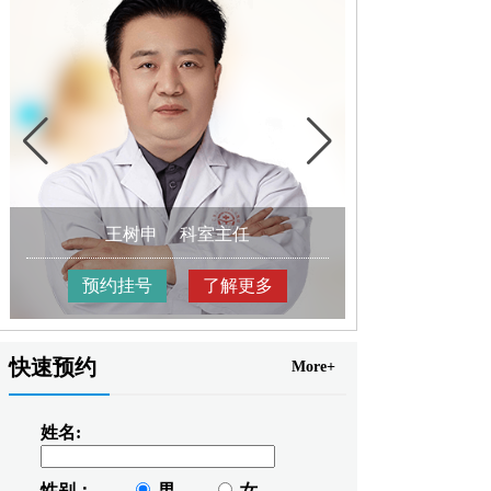
王树申
科室主任
高
预约挂号
了解更多
预约挂
快速预约
More+
姓名:
性别：
男
女