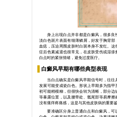
白癜风早期症状图
白癜风早
身上出现白点并非都是白癜风，很多良
淡白色斑片表面有细薄鳞屑，好发于胸背部
血痣，压迫周围皮肤时白斑本身不发红。这
症后色素减退也很常见，在皮肤受伤或湿疹
白点时的紧张情绪，避免过度医疗。
白癜风早期有哪些典型表现
当白点确实是白癜风早期信号时，往往
发展可能变成瓷白色。形状上早期多为指甲
初可能稍模糊，但很快会转为清晰，部分边
等暴露位置，以及腰带处、骶尾部等易摩擦
没有瘙痒疼痛感，这是与其他皮肤病的重要
要准确区分身上普通白点和白癜风，可
白色，白癜风则是纯白或瓷白色。边界清晰