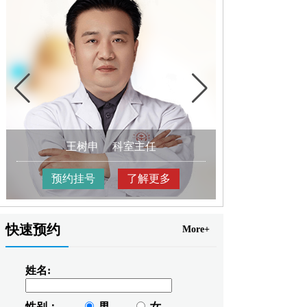
王树申
科室主任
高
预约挂号
了解更多
预约挂
快速预约
More+
姓名:
性别：
男
女