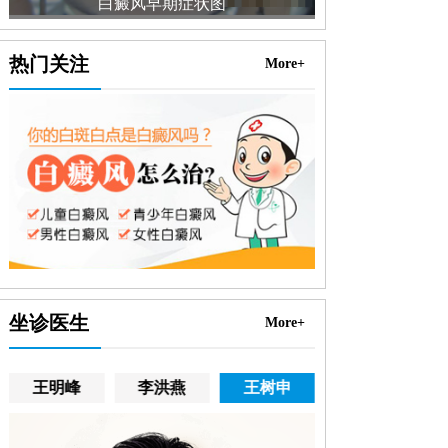
白癜风早期症状图
热门关注
More+
坐诊医生
More+
王明峰
李洪燕
王树申
高霞