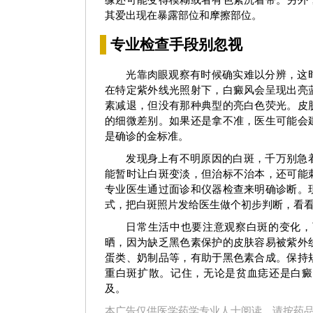
其爱出现在暴露部位和摩擦部位。
专业检查手段别忽视
光靠肉眼观察有时候确实难以分辨，这
在特定紫外线光照射下，白癜风会呈现出亮
素减退，但没有那种典型的亮白色荧光。皮
的细微差别。如果还是拿不准，医生可能会
是确诊的金标准。
刘惠莉
科室主任
王明峰
科
发现身上有不明原因的白斑，千万别急
能暂时让白斑变淡，但治标不治本，还可能
预约挂号
了解更多
预约挂号
专业医生通过面诊和仪器检查来明确诊断。
式，把白斑照片发给医生做个初步判断，看
日常生活中也要注意观察白斑的变化，
晒，因为缺乏黑色素保护的皮肤容易被紫外
蛋类、奶制品等，有助于黑色素合成。保持
重白斑扩散。记住，无论是贫血痣还是白癜
及。
本广告仅供医学药学专业人士阅读，请按药