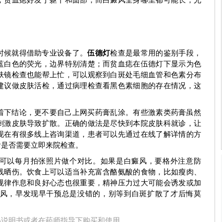
时候就得借助专业设备了。
伍德灯
检查是最常用的鉴别手段，
蓝白色的荧光，边界特别清楚；而贫血痣在伍德灯下显示为色
肤镜检查也能帮上忙，可以观察到白斑处毛细血管和色素分布
建议做皮肤活检，通过病理检查看黑色素细胞的存在情况，这
室主任
李洪燕
科室主任
着下结论，更不要自己上网买药膏乱涂。有些激素类药膏虽然
刺激皮肤导致扩散。正确的做法是尽快到本院皮肤科就诊，让
了解更多
预约挂号
了解更多
现在有很多线上咨询渠道，患者可以先通过在线了解详情的方
看是否需要立即来院检查。
可以每月拍张照片做个对比。如果是白癜风，要格外注意防
线晒伤。饮食上可以适当补充富含酪氨酸的食物，比如瘦肉、
规律作息和良好心态也很重要，精神压力过大可能会诱发或加
风，早发现早干预总是没错的，别等到白斑扩散了才后悔莫
品说明书或者在药师指导下购买和使用