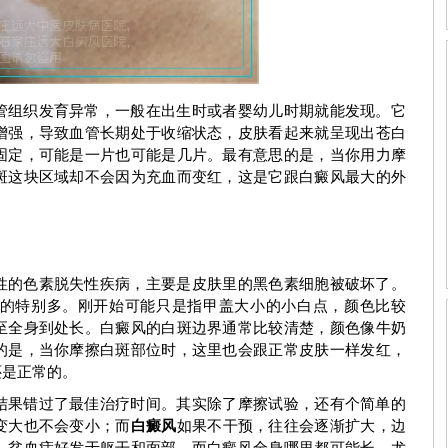
期症状图
白癜风早期症状图
管组织发育异常，一般在出生时或者婴幼儿时期就能发现。它
增强，导致血管长期处于收缩状态，皮肤看起来就呈现出苍白
固定，可能是一片也可能是几片。最有意思的是，当你用力摩
斑这块区域却不会因为充血而变红，这是它跟白癜风最大的外
性的色素脱失性疾病，主要是皮肤里的黑色素细胞被破坏了。
的特别多。刚开始可能只是指甲盖大小的小白点，颜色比较
至全身到处长。白癜风的白斑边界通常比较清楚，颜色像牛奶
的是，当你摩擦白斑部位时，这里也会跟正常皮肤一样发红，
还是正常的。
刘惠莉
结果错过了最佳治疗时间。其实除了摩擦试验，还有个简单的
变大也不会变小；而
白癜风
如果不干预，往往会逐渐扩大，边
，贫血痣好发于躯干和面部，而白癜风全身哪里都可能长，尤