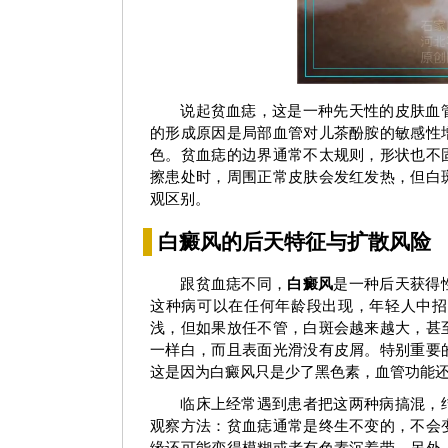
白癜风早期症状图
白癜风早
说起贫血痣，这是一种先天性的皮肤血
的形成原因是局部血管对儿茶酚胺的敏感性
色。贫血痣的边界通常不太规则，形状也不
擦患处时，周围正常皮肤会发红发热，但白
观区别。
白癜风的后天特征与扩散风险
跟贫血痣不同，
白癜风
是一种后天获得
这种病可以在任何年龄段出现，年轻人中招
浅，但如果放任不管，白斑会越来越大，甚
一样白，而且表面光滑没有皮屑。特别重要
这是因为白癜风只是少了黑色素，血管功能
临床上经常遇到患者把这两种病搞混，
观察方法：贫血痣通常是终生不变的，不会
缘还可能变得模糊或者有色素沉着带。另外