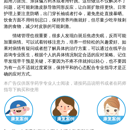
如用力搓洗、涂抹偏方药水或者用针挑。这些做法不仅解决不了
问题，还可能刺激皮肤导致同形反应，让白斑扩散得更快。日常
护理上要注意防晒，出门穿长袖或者打伞，避免患处直接暴晒。
饮食方面不用特别忌口，保持营养均衡就好，但尽量少吃辛辣刺
激的食物，减少对皮肤的可能刺激。
情绪管理也很重要，很多人发现白斑后焦虑失眠，反而可能
加重病情。可以试着转移注意力，培养一些轻松的兴趣爱好。如
果对病情有疑问或者想了解具体的治疗方案，可以通过在线平台
咨询专业医生，根据个人的具体情况制定合适的应对策略。记住
早发现早干预是关键，不要因为不疼不痒就掉以轻心，也不要因
为有一点不适就过度紧张，保持平和的心态配合专业指导才是正
确的应对方式。
本广告仅供医学药学专业人士阅读，请按药品说明书或者在药师
指导下购买和使用
康复案例
康复案例
康复案例