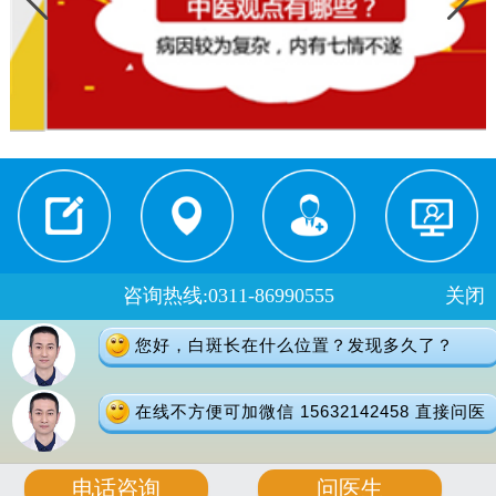
就医须知
来院路线
医生门诊
在线预约
咨询热线:0311-86990555
关闭
门诊时间：
您好，白斑长在什么位置？发现多久了？
夏季：8：00-18：00 冬季：8：00-17：30
健康热线：0311-66691397
在线不方便可加微信 15632142458 直接问医
地址：石家庄桥西区裕华东路7号
版权所有：石家庄远大中医皮肤病医院
电话咨询
问医生