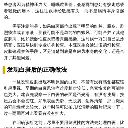
些患者因为精神压力大，睡眠质量差，会感觉到患处有蚁走感或
者轻微的麻木，这往往跟神经敏感有关，而不是病情本身引起
的。
需要注意的是，如果白斑部位出现了明显的红肿、脱皮、剧
烈瘙痒或者渗液，那很可能不是单纯的白癜风，可能合并了其他
皮肤病，比如接触性皮炎或者真菌感染。这时候千万别自己乱涂
药膏，应该尽快到专业机构检查。本院医生会通过伍德灯检查、
皮肤镜观察等手段，区分清楚到底是白癜风本身的变化，还是合
并了其他问题。
发现白斑后的正确做法
一旦发现皮肤出现不明原因的白斑，不管有没有感觉都应该
引起重视。早期的白癜风治疗难度相对较低，色素恢复的可能性
也更大。建议先观察一下白斑的表面是否光滑，有没有皮屑，按
压后会不会变红。如果表面光滑、无脱屑、边界清楚，那白癜风
的可能性就比较大。这个时候可以拍几张清晰的照片记录一下，
过一两周再对比看看有没有扩大。
在明确诊断之前，尽量不要用刺激性的方法去处理白斑，比