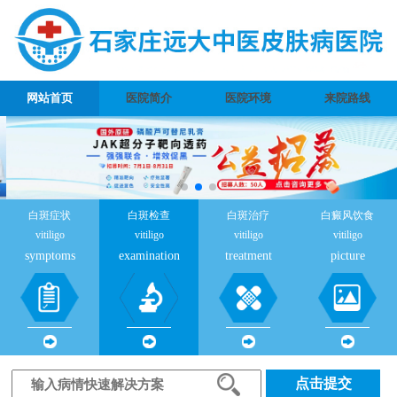
网站首页
医院简介
医院环境
来院路线
白斑症状
白斑检查
白斑治疗
白癜风饮食
vitiligo
vitiligo
vitiligo
vitiligo
symptoms
examination
treatment
picture
点击提交