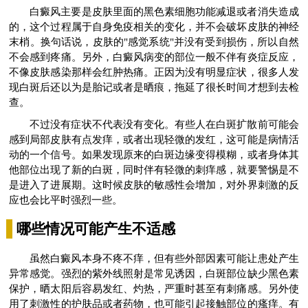
白癜风主要是皮肤里面的黑色素细胞功能减退或者消失造成
的，这个过程属于自身免疫相关的变化，并不会破坏皮肤的神经
末梢。换句话说，皮肤的"感觉系统"并没有受到损伤，所以自然
不会感到疼痛。另外，白癜风病变的部位一般不伴有炎症反应，
不像皮肤感染那样会红肿热痛。正因为没有明显症状，很多人发
现白斑后还以为是胎记或者是晒痕，拖延了很长时间才想到去检
查。
不过没有症状不代表没有变化。有些人在白斑扩散前可能会
感到局部皮肤有点发痒，或者出现轻微的发红，这可能是病情活
动的一个信号。如果发现原来的白斑边缘变得模糊，或者身体其
他部位出现了新的白斑，同时伴有轻微的刺痒感，就要警惕是不
是进入了进展期。这时候皮肤的敏感性会增加，对外界刺激的反
应也会比平时强烈一些。
哪些情况可能产生不适感
虽然白癜风本身不疼不痒，但有些外部因素可能让患处产生
异常感觉。强烈的紫外线照射是常见诱因，白斑部位缺少黑色素
保护，晒太阳后容易发红、灼热，严重时甚至有刺痛感。另外使
用了刺激性的护肤品或者药物，也可能引起接触部位的瘙痒。有