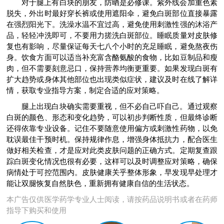
对于腿上有白块的朋友，防晒是必修课。紫外线会加重色素
脱失，外出时最好穿长裤或使用遮阳伞，避免白斑部位直接暴露
在强烈阳光下。洗澡水温不宜过高，避免使用刺激性强的沐浴产
品，轻轻冲洗即可，不要用力搓洗白斑部位。睡眠质量对皮肤修
复也有影响，尽量保证每天七八个小时的充足睡眠，避免熬夜伤
身。饮食方面可以适当补充富含酪氨酸的食物，比如豆制品和瘦
肉，但不需要刻意忌口，保持营养均衡更重要。如果发现白斑有
扩大趋势或身体其他部位也出现类似症状，建议及时在线了解详
情，获取专业指导方案，制定合适的应对策略。
腿上出现白块确实需要重视，但不必自己吓自己。通过观察
白斑的颜色、形态和变化趋势，可以初步判断性质，但最终诊断
还得依靠专业设备。记住不要随意使用偏方或刺激性药物，以免
耽误最佳干预时机。保持规律作息，增强身体抵抗力，配合医生
做好相关检查，才是应对此类皮肤问题的正确方式。定期复查跟
踪白斑变化情况也很有必要，这样可以及时调整应对策略，确保
病情处于可控范围内。皮肤健康关乎整体形象，早发现早处理才
能让双腿恢复自然肤色，重新拥有健康自信的生活状态。
本广告仅供医学药学专业人士阅读，请按药品说明书或者在药师
指导下购买和使用