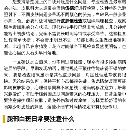
想要搞清楚腿上的白块到底是什么问题，专业检查是最靠谱
的办法。皮肤科大夫通常会借助
伍德灯
进行检查，这种特殊光源
照射下，不同皮肤问题会呈现不同颜色的荧光，白癜风一般会显
示亮白色。必要时还可能进行
皮肤镜检查
或组织病理检查，观察
黑色素细胞的分布状况。现代科技手段已经非常成熟，几分钟就
能给出初步结论，完全不需要长时间等待或承受痛苦。这些检查
过程简单快捷，不会带来明显不适，却能协助医生做出准确判
断。比起自己在家猜测，花点时间做个正规检查显然更明智，也
能让心里的大石头早日落地。
一旦确认是白癜风，也不用过度惊慌，现今有很多控制病情
进展的手段。早期发现的话，通过规范干预往往能获得不错的效
果。要是检查结果显示是其他皮肤问题，对症处理通常恢复很
快。无论结果如何，保持平和心态都很关键，焦虑情绪反而可能
影响皮肤状态。心理健康同样不容忽视，适当转移注意力，培养
兴趣爱好，有助于缓解因皮肤问题带来的心理压力。日常生活中
要注意保护腿部皮肤，避免外伤和过度摩擦，选择宽松舒适的衣
物减少对患处的刺激，这些小细节对病情稳定都有积极作用。
腿部白斑日常要注意什么