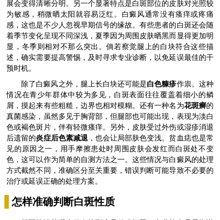
展会变得清晰分明。另一个显著特点是白斑部位的皮肤对光照较
为敏感，稍微晒太阳就容易泛红。白癜风通常没有瘙痒或疼痛
感，这也是不少人忽视早期信号的缘故。有些患者的白斑还会随
着季节变化呈现不同深浅，夏季因为周围皮肤晒黑而显得更加明
显，冬季则相对不那么突出。倘若察觉腿上的白块符合这些描
述，确实需要提高警惕，及时寻求专业诊断，以免延误最佳的干
预时机。
除了白癜风之外，腿上长白块还可能是
白色糠疹
作祟。这种
情况在青少年群体中较为多见，白斑表面往往覆盖着细小的鳞
屑，摸起来有些粗糙，边界也相对模糊。还有一种名为
花斑癣
的
真菌感染，虽然多见于胸背部，但腿部也可能出现，表现为淡白
色或褐色斑片，伴有轻微瘙痒。另外，皮肤受过外伤或湿疹消退
后遗留的
炎症后色素减退
，也会让局部肤色变浅。贫血痣也是常
见的原因之一，用手摩擦患处时周围皮肤会发红而白斑处不变
色，这可以作为简单的自测方法之一。这些情况与白癜风的处理
方式截然不同，准确区分至关重要，错误判断可能导致不必要的
治疗或延误正确的处理方案。
怎样准确判断白斑性质