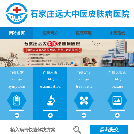
网站首页
医院简介
医院环境
来院路线
白斑症状
白斑检查
白斑治疗
白癜风饮食
vitiligo
vitiligo
vitiligo
vitiligo
symptoms
examination
treatment
picture
点击提交