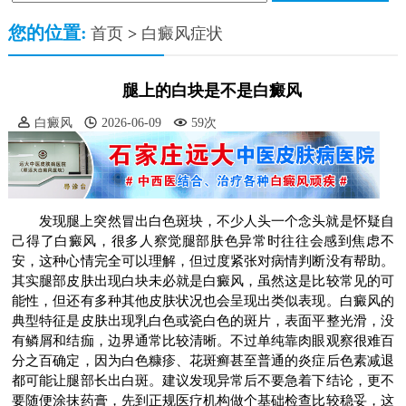
您的位置:
首页
>
白癜风症状
腿上的白块是不是白癜风
白癜风
2026-06-09
59次
发现腿上突然冒出白色斑块，不少人头一个念头就是怀疑自
己得了白癜风，很多人察觉腿部肤色异常时往往会感到焦虑不
安，这种心情完全可以理解，但过度紧张对病情判断没有帮助。
其实腿部皮肤出现白块未必就是白癜风，虽然这是比较常见的可
能性，但还有多种其他皮肤状况也会呈现出类似表现。白癜风的
典型特征是皮肤出现乳白色或瓷白色的斑片，表面平整光滑，没
有鳞屑和结痂，边界通常比较清晰。不过单纯靠肉眼观察很难百
分之百确定，因为白色糠疹、花斑癣甚至普通的炎症后色素减退
都可能让腿部长出白斑。建议发现异常后不要急着下结论，更不
要随便涂抹药膏，先到正规医疗机构做个基础检查比较稳妥，这