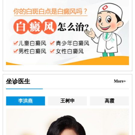
坐诊医生
More+
李洪燕
王树申
高霞