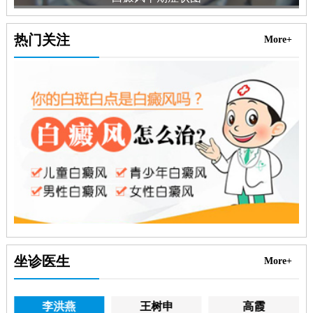
热门关注
More+
坐诊医生
More+
李洪燕
王树申
高霞