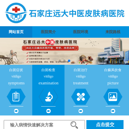
网站首页
医院简介
医院环境
来院路线
白斑症状
白斑检查
白斑治疗
白癜风饮食
vitiligo
vitiligo
vitiligo
vitiligo
symptoms
examination
treatment
picture
点击提交