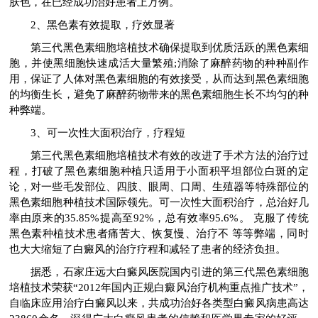
肤色，在已经成功治好患者上万例。
2、黑色素有效提取，疗效显著
第三代黑色素细胞培植技术确保提取到优质活跃的黑色素细
胞，并使黑细胞快速成活大量繁殖;消除了麻醉药物的种种副作
用，保证了人体对黑色素细胞的有效接受，从而达到黑色素细胞
的均衡生长，避免了麻醉药物带来的黑色素细胞生长不均匀的种
种弊端。
3、可一次性大面积治疗，疗程短
第三代黑色素细胞培植技术有效的改进了手术方法的治疗过
程，打破了黑色素细胞种植只适用于小面积平坦部位白斑的定
论，对一些毛发部位、四肢、眼周、口周、生殖器等特殊部位的
黑色素细胞种植技术国际领先。可一次性大面积治疗，总治好几
率由原来的35.85%提高至92%，总有效率95.6%。 克服了传统
黑色素种植技术患者痛苦大、恢复慢、治疗不 等等弊端，同时
也大大缩短了白癜风的治疗疗程和减轻了患者的经济负担。
据悉，石家庄远大白癜风医院国内引进的第三代黑色素细胞
培植技术荣获“2012年国内正规白癜风治疗机构重点推广技术”，
自临床应用治疗白癜风以来，共成功治好各类型白癜风病患高达