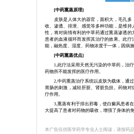
白癜风早期症状图
白癜风早
[中药熏蒸原理]
皮肤是人体大的器官，面积大，毛孔多，
收、渗透、排泄、感觉等多种功能，是维持
性，将对病情有利的中草药通过熏蒸渗透的
患者的血液循环而发挥其治疗的效果。此疗
能，融热度、湿度、药物浓度于一体，因病施
[中药熏蒸优点]
1,此疗法采用天然无污染的中草药，治疗
药物所不能发挥的医疗作用。
2,中药熏蒸治疗系统以皮肤为载体，通过
胃肠的刺激，减轻肝脏、肾脏负担。药物对
疗作用。
3,熏蒸有利于排出邪毒，使白癜风患者在
大提高了患者对药物的吸收，增强了身体的
本广告仅供医学药学专业人士阅读，请按药