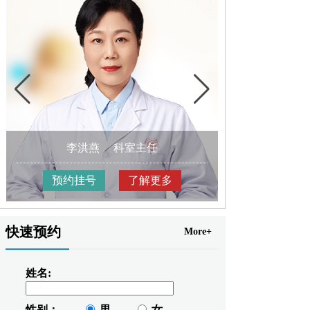
李洪燕
科室主任
王树
预约挂号
了解更多
预约挂
快速预约
More+
姓名:
性别：
男
女