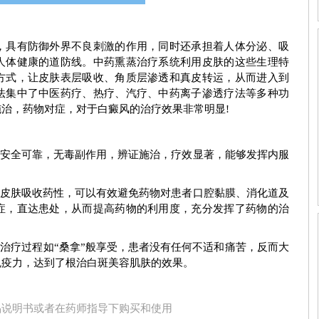
期症状图
白癜风早期症状图
具有防御外界不良刺激的作用，同时还承担着人体分泌、吸
人体健康的道防线。中药熏蒸治疗系统利用皮肤的这些生理特
方式，让皮肤表层吸收、角质层渗透和真皮转运，从而进入到
法集中了中医药疗、热疗、汽疗、中药离子渗透疗法等多种功
治，药物对症，对于白癜风的治疗效果非常明显!
安全可靠，无毒副作用，辨证施治，疗效显著，能够发挥内服
皮肤吸收药性，可以有效避免药物对患者口腔黏膜、消化道及
症，直达患处，从而提高药物的利用度，充分发挥了药物的治
治疗过程如“桑拿”般享受，患者没有任何不适和痛苦，反而大
免疫力，达到了根治白斑美容肌肤的效果。
刘惠莉
王明峰
品说明书或者在药师指导下购买和使用