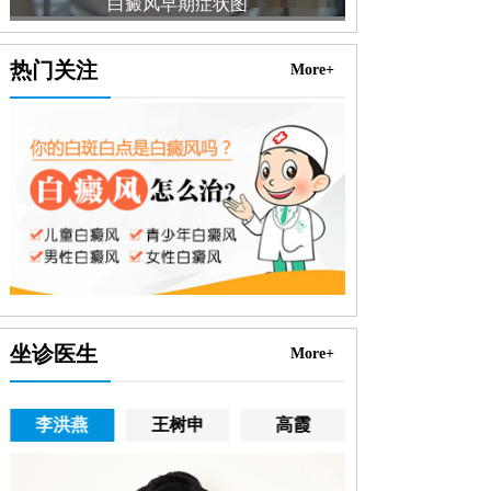
白癜风早期症状图
白癜
热门关注
More+
坐诊医生
More+
李洪燕
王树申
高霞