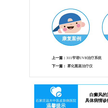
康复案例
刘惠莉
科
上一篇：
311窄谱UVB治疗系统
预约挂号
下一篇：
雾化熏蒸治疗仪
白癜风的
具体病情诊
石家庄远大中医皮肤病医院
温馨提示