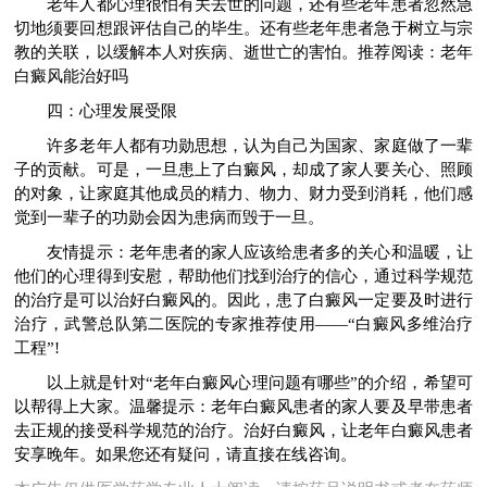
老年人都心理很怕有关去世的问题，还有些老年患者忽然急
切地须要回想跟评估自己的毕生。还有些老年患者急于树立与宗
教的关联，以缓解本人对疾病、逝世亡的害怕。推荐阅读：老年
白癜风能治好吗
四：心理发展受限
许多老年人都有功勋思想，认为自己为国家、家庭做了一辈
子的贡献。可是，一旦患上了白癜风，却成了家人要关心、照顾
的对象，让家庭其他成员的精力、物力、财力受到消耗，他们感
觉到一辈子的功勋会因为患病而毁于一旦。
友情提示：老年患者的家人应该给患者多的关心和温暖，让
他们的心理得到安慰，帮助他们找到治疗的信心，通过科学规范
的治疗是可以治好白癜风的。因此，患了白癜风一定要及时进行
治疗，武警总队第二医院的专家推荐使用——“白癜风多维治疗
工程”!
以上就是针对“老年白癜风心理问题有哪些”的介绍，希望可
以帮得上大家。温馨提示：老年白癜风患者的家人要及早带患者
去正规的接受科学规范的治疗。治好白癜风，让老年白癜风患者
安享晚年。如果您还有疑问，请直接在线咨询。