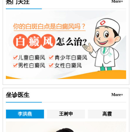
热门关注
More+
坐诊医生
More+
李洪燕
王树申
高霞