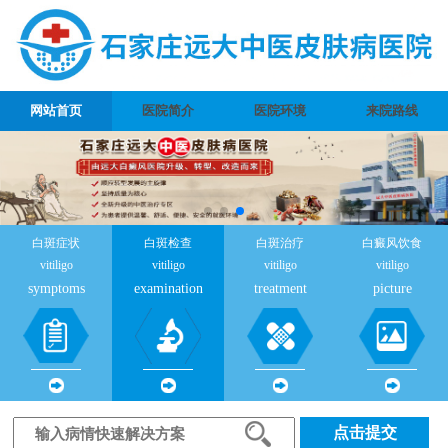
网站首页
医院简介
医院环境
来院路线
白斑症状
白斑检查
白斑治疗
白癜风饮食
vitiligo
vitiligo
vitiligo
vitiligo
symptoms
examination
treatment
picture
点击提交